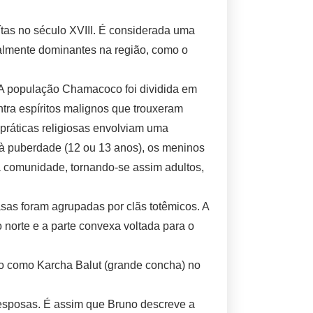
ítas no século XVIII. É considerada uma
lmente dominantes na região, como o
 A população Chamacoco foi dividida em
ntra espíritos malignos que trouxeram
práticas religiosas envolviam uma
 à puberdade (12 ou 13 anos), os meninos
 comunidade, tornando-se assim adultos,
casas foram agrupadas por clãs totêmicos. A
o norte e a parte convexa voltada para o
ido como Karcha Balut (grande concha) no
 esposas. É assim que Bruno descreve a