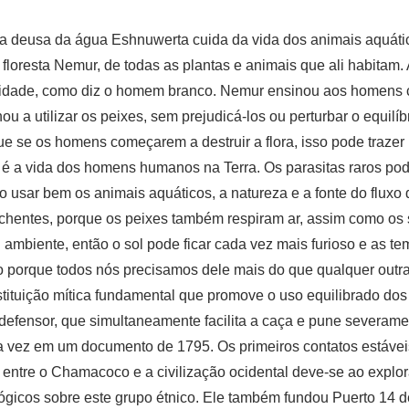
 a deusa da água Eshnuwerta cuida da vida dos animais aquátic
 floresta Nemur, de todas as plantas e animais que ali habitam
idade, como diz o homem branco. Nemur ensinou aos homens c
u a utilizar os peixes, sem prejudicá-los ou perturbar o equilíbr
e se os homens começarem a destruir a flora, isso pode trazer
a é a vida dos homens humanos na Terra. Os parasitas raros po
sar bem os animais aquáticos, a natureza e a fonte do fluxo d
nchentes, porque os peixes também respiram ar, assim como os
mbiente, então o sol pode ficar cada vez mais furioso e as t
o porque todos nós precisamos dele mais do que qualquer outra
tuição mítica fundamental que promove o uso equilibrado dos r
defensor, que simultaneamente facilita a caça e pune severame
vez em um documento de 1795. Os primeiros contatos estáveis
ntre o Chamacoco e a civilização ocidental deve-se ao explora
ológicos sobre este grupo étnico. Ele também fundou Puerto 14 