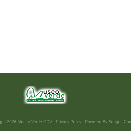
ight
2026
Museo Verde ODV
-
Privacy Policy
- Powered By
Sanges Cons