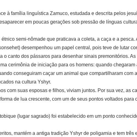
 à família linguística Zamuco, estudada e descrita pelos jesu
aparecer em poucas gerações sob pressão de línguas cultura
étnico semi-nômade que praticava a coleta, a caça e a pesca.
konsehet) desempenhou um papel central, pois teve de lutar co
 o canto dos pássaros para desenhar sinais premonitórios. As 
 uma cerimônia de iniciação para os homens: quando chegaram
quando conseguiram caçar um animal que compartilharam com a
cados na cultura Yshyr.
lhos com suas esposas e filhos, viviam juntos. Por sua vez, as 
em forma de lua crescente, com um de seus pontos voltados para 
o tobique (lugar sagrado) foi estabelecido em um ponto conhec
ritos, mantém a antiga tradição Yshyr de poligamia e tem três