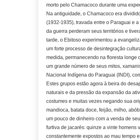
morto pelo Chamacoco durante uma expe
Na antiguidade, o Chamacoco era dividi
(1932-1935), travada entre o Paraguai e a
da guerra perderam seus territórios e tiv
tarde, o Ebitoso experimentou a evangeliz
um forte processo de desintegração cultu
medida, permanecendo na floresta longe d
um grande número de seus mitos, xamanismo
Nacional Indígena do Paraguai (INDI), co
Estes grupos estão agora à beira do desa
naturais e da pressão da expansão da at
costumes e muitas vezes negando sua orig
mandioca, batata doce, feijão, milho, a
um pouco de dinheiro com a venda de seus
furtiva de jacarés: quinze a vinte homen
constantemente expostos ao mau tempo e ao 