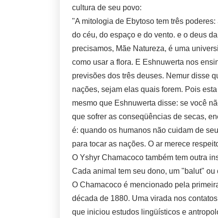
cultura de seu povo:
"A mitologia de Ebytoso tem três poderes:
do céu, do espaço e do vento. e o deus da
precisamos, Mãe Natureza, é uma univers
como usar a flora. E Eshnuwerta nos ensino
previsões dos três deuses. Nemur disse qu
nações, sejam elas quais forem. Pois est
mesmo que Eshnuwerta disse: se você não u
que sofrer as conseqüências de secas, e
é: quando os humanos não cuidam de seu a
para tocar as nações. O ar merece respeit
O Yshyr Chamacoco também tem outra insti
Cada animal tem seu dono, um "balut" ou 
O Chamacoco é mencionado pela primeira 
década de 1880. Uma virada nos contatos e
que iniciou estudos lingüísticos e antrop