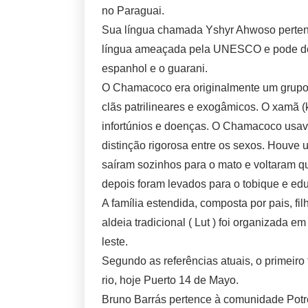
no Paraguai.
Sua língua chamada Yshyr Ahwoso pertence
língua ameaçada pela UNESCO e pode des
espanhol e o guarani.
O Chamacoco era originalmente um grupo 
clãs patrilineares e exogâmicos. O xamã (
infortúnios e doenças. O Chamacoco usava
distinção rigorosa entre os sexos. Houve
saíram sozinhos para o mato e voltaram 
depois foram levados para o tobique e edu
A família estendida, composta por pais, fi
aldeia tradicional ( Lut ) foi organizada 
leste.
Segundo as referências atuais, o primeir
rio, hoje Puerto 14 de Mayo.
Bruno Barrás pertence à comunidade Potre