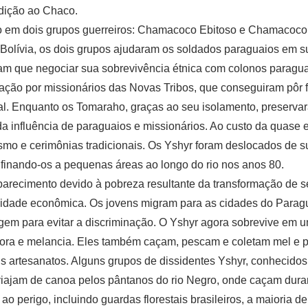
dição ao Chaco.
do em dois grupos guerreiros: Chamacoco Ebitoso e Chamacoc
 Bolívia, os dois grupos ajudaram os soldados paraguaios em sua
eram que negociar sua sobrevivência étnica com colonos paraguai
ação por missionários das Novas Tribos, que conseguiram pôr f
ral. Enquanto os Tomaraho, graças ao seu isolamento, preserva
a influência de paraguaios e missionários. Ao custo da quase 
 e cerimônias tradicionais. Os Yshyr foram deslocados de suas
nfinando-os a pequenas áreas ao longo do rio nos anos 80.
parecimento devido à pobreza resultante da transformação de s
ividade econômica. Os jovens migram para as cidades do Parag
em para evitar a discriminação. O Yshyr agora sobrevive em um
bóbora e melancia. Eles também caçam, pescam e coletam mel e
 artesanatos. Alguns grupos de dissidentes Yshyr, conhecidos
s viajam de canoa pelos pântanos do rio Negro, onde caçam du
perigo, incluindo guardas florestais brasileiros, a maioria del